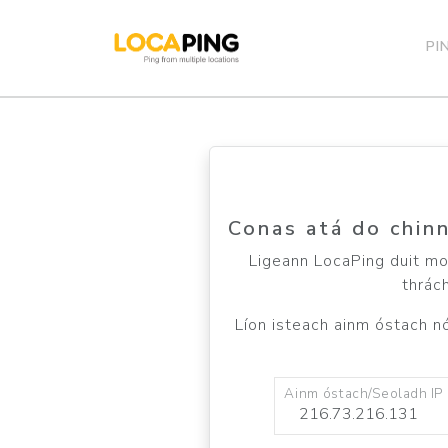
PI
Conas atá do chinn
Ligeann LocaPing duit moi
thrác
Líon isteach ainm óstach nó
Ainm óstach/Seoladh IP 