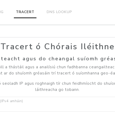
NG
TRACERT
DNS LOOKUP
Tracert ó Chórais Iléithne
teacht agus do cheangal suíomh gréas
ll a thástáil agus a anailísiú chun fadhbanna ceangailteac
ht ar do shuíomh gréasáin trí tracert ó suíomhanna geo-éa
 seoladh IP agus roghnaigh tír chun feidhmíocht do shuíom
láithreacha go tobann.
(IPv4 amháin)