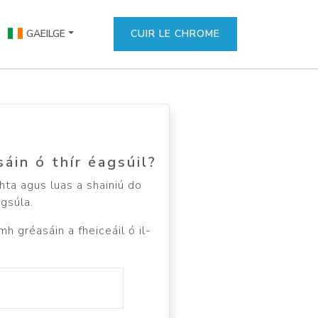
GAEILGE
CUIR LE CHROME
áin ó thír éagsúil?
hta agus luas a shainiú do
gsúla.
h gréasáin a fheiceáil ó il-