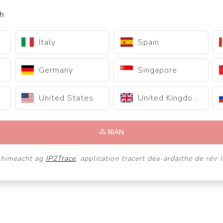
h
Italy
Spain
Germany
Singapore
United States
United Kingdom
RIAN
á himeacht ag
IP2Trace
, application tracert dea-ardaithe de réir