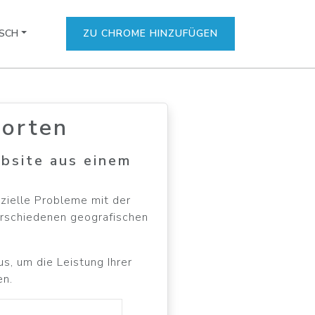
SCH
ZU CHROME HINZUFÜGEN
dorten
ebsite aus einem
nzielle Probleme mit der
erschiedenen geografischen
s, um die Leistung Ihrer
en.