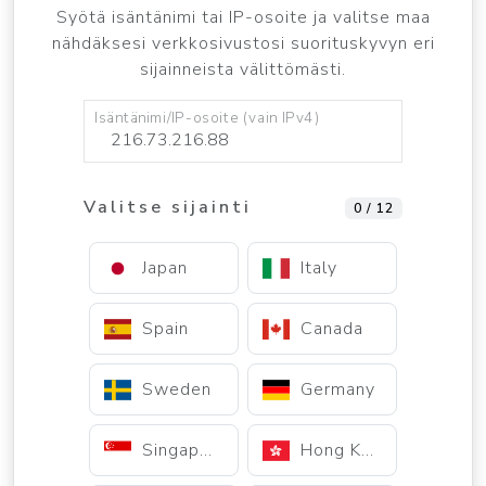
Syötä isäntänimi tai IP-osoite ja valitse maa
nähdäksesi verkkosivustosi suorituskyvyn eri
sijainneista välittömästi.
Isäntänimi/IP-osoite (vain IPv4)
Valitse sijainti
0 / 12
Japan
Italy
Spain
Canada
Sweden
Germany
Singapore
Hong Kong