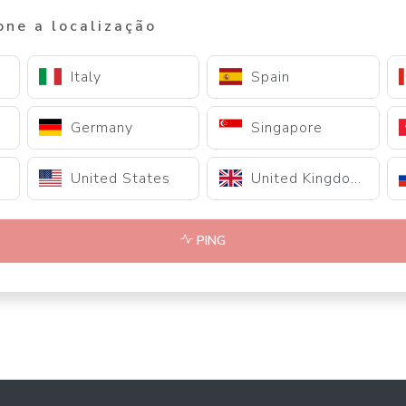
one a localização
Italy
Spain
Germany
Singapore
United States
United Kingdom
PING